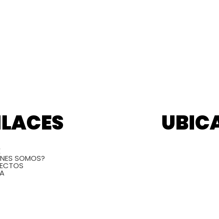
NLACES
UBIC
E
ENES SOMOS?
ECTOS
DA